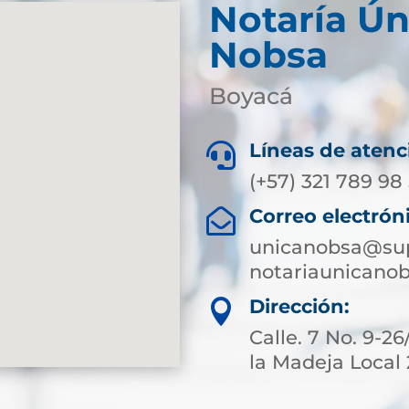
Notaría Ún
Nobsa
Boyacá
Líneas de atenc

(+57) 321 789 98
Correo electrón

unicanobsa@sup
notariaunicano
Dirección:

Calle. 7 No. 9-2
la Madeja Local