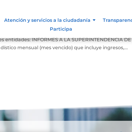
de inspección, vigilancia y contr
Atención y servicios a la ciudadanía
Transparen
Participa
res Notarios son: INFORMES La Notaria Única de Nobs
ientes entidades: INFORMES A LA SUPERINTENDENCIA DE
stico mensual (mes vencido) que incluye ingresos,...