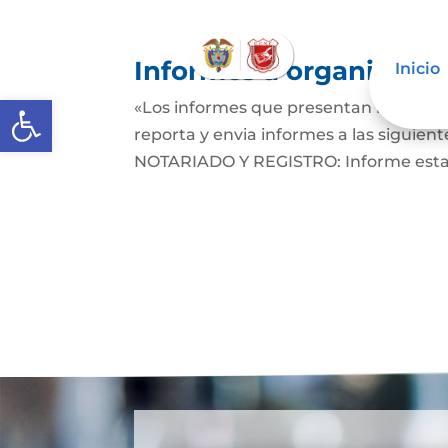
Informes a organismos 
Inicio
Abrir barra de herramientas
«Los informes que presentan los Seño
reporta y envia informes a las sigu
NOTARIADO Y REGISTRO: Informe estadí