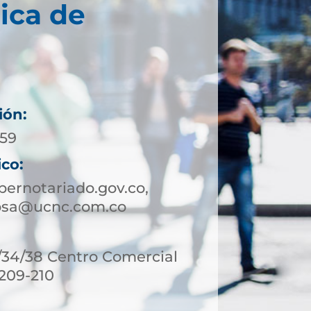
ica de
ión:
 59
ico:
ernotariado.gov.co,
bsa@ucnc.com.co
6/34/38 Centro Comercial
 209-210