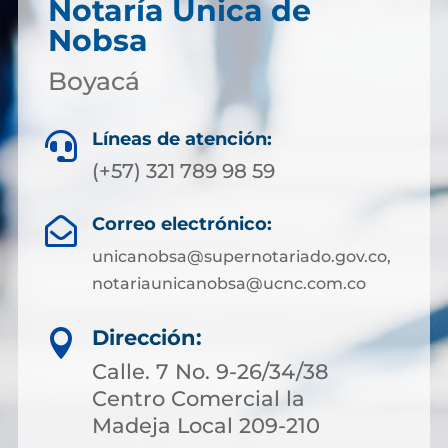
Notaría Única de
Nobsa
Boyacá
Líneas de atención:

(+57) 321 789 98 59
Correo electrónico:

unicanobsa@supernotariado.gov.co,
notariaunicanobsa@ucnc.com.co
Dirección:

Calle. 7 No. 9-26/34/38
Centro Comercial la
Madeja Local 209-210