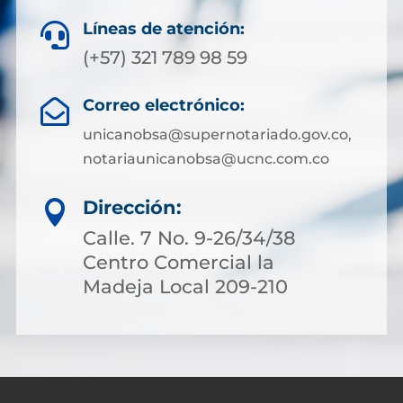
Líneas de atención:

(+57) 321 789 98 59
Correo electrónico:

unicanobsa@supernotariado.gov.co,
notariaunicanobsa@ucnc.com.co
Dirección:

Calle. 7 No. 9-26/34/38
Centro Comercial la
Madeja Local 209-210