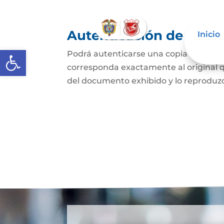
Autenticación de Copi
Inicio
Abrir barra de herramientas
Podrá autenticarse una copia mecánic
corresponda exactamente al original q
del documento exhibido y lo reproduzca