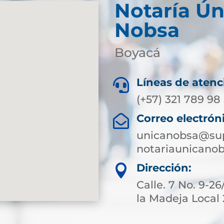
Notaría Ún
Nobsa
Boyacá
Líneas de atenc

(+57) 321 789 98
Correo electrón

unicanobsa@sup
notariaunicano
Dirección:

Calle. 7 No. 9-2
la Madeja Local