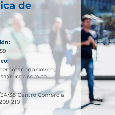
ica de
ión:
 59
ico:
ernotariado.gov.co,
bsa@ucnc.com.co
6/34/38 Centro Comercial
 209-210