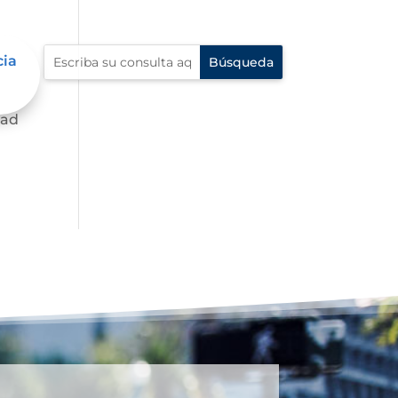
cia
dad