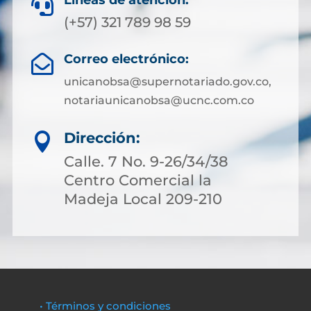
Líneas de atención:

(+57) 321 789 98 59
Correo electrónico:

unicanobsa@supernotariado.gov.co,
notariaunicanobsa@ucnc.com.co
Dirección:

Calle. 7 No. 9-26/34/38
Centro Comercial la
Madeja Local 209-210
• Términos y condiciones