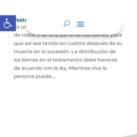
Abrir barra de herramientas
Testamento
Es un acto por el cual una persona dispone
de todos o de una parte de sus bienes, para
que así sea tenido en cuenta después de su
muerte en la sucesión. La distribución de
los bienes en el testamento debe hacerse
de acuerdo con la ley. Mientras viva la
persona puede...