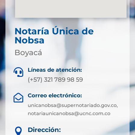
Notaría Única de
Nobsa
Boyacá
Líneas de atención:

(+57) 321 789 98 59
Correo electrónico:

unicanobsa@supernotariado.gov.co,
notariaunicanobsa@ucnc.com.co
Dirección:
