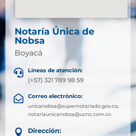
Notaría Única de
Nobsa
Boyacá
Líneas de atención:

(+57) 321 789 98 59
Correo electrónico:

unicanobsa@supernotariado.gov.co,
notariaunicanobsa@ucnc.com.co
Dirección:
