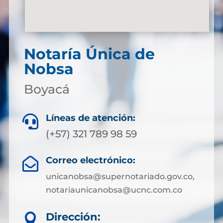
Notaría Única de
Nobsa
Boyacá
Líneas de atención:

(+57) 321 789 98 59
Correo electrónico:

unicanobsa@supernotariado.gov.co,
notariaunicanobsa@ucnc.com.co
Dirección:
