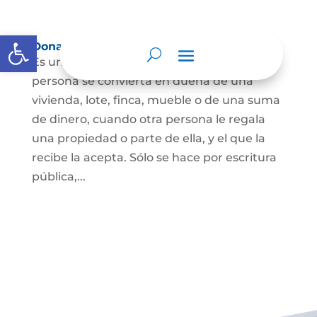
Abrir barra de herramientas
Donación
Es uno de los contratos cuyo fin es que una
persona se convierta en dueña de una
vivienda, lote, finca, mueble o de una suma
de dinero, cuando otra persona le regala
una propiedad o parte de ella, y el que la
recibe la acepta. Sólo se hace por escritura
pública,...