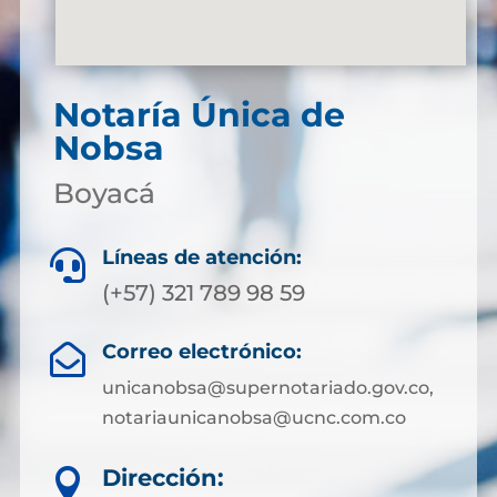
Notaría Única de
Nobsa
Boyacá
Líneas de atención:

(+57) 321 789 98 59
Correo electrónico:

unicanobsa@supernotariado.gov.co,
notariaunicanobsa@ucnc.com.co
Dirección:
