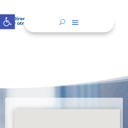
Abrir barra de herramientas
Directorio de agremiaciones, asociaciones
y otros grupos de interés