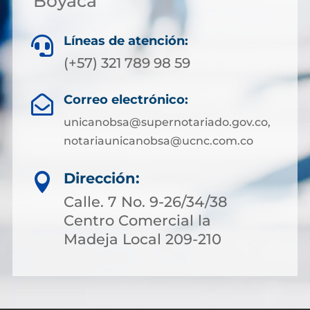
Boyacá
Líneas de atención:

(+57) 321 789 98 59
Correo electrónico:

unicanobsa@supernotariado.gov.co,
notariaunicanobsa@ucnc.com.co
Dirección:

Calle. 7 No. 9-26/34/38
Centro Comercial la
Madeja Local 209-210