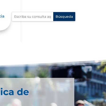
cia
ica de