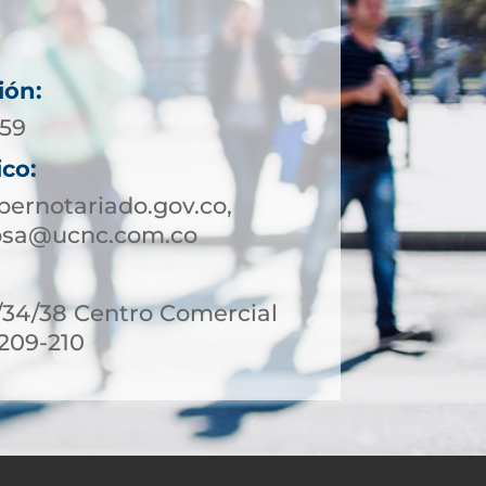
ión:
 59
ico:
ernotariado.gov.co,
bsa@ucnc.com.co
6/34/38 Centro Comercial
 209-210