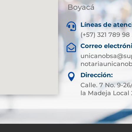
Boyacá
Líneas de atenc

(+57) 321 789 98
Correo electrón

unicanobsa@sup
notariaunicano
Dirección:

Calle. 7 No. 9-2
la Madeja Local