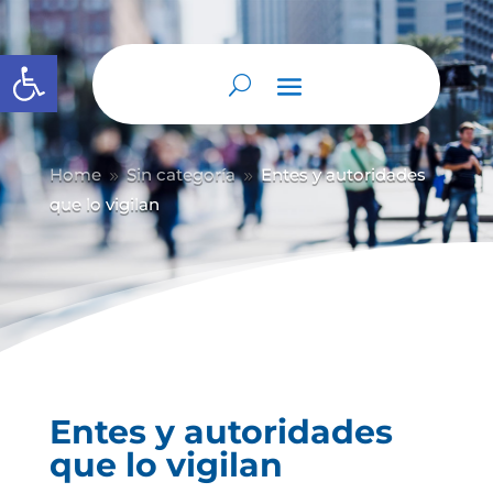
Abrir barra de herramientas
Home
Sin categoría
Entes y autoridades
9
9
que lo vigilan
Entes y autoridades
que lo vigilan