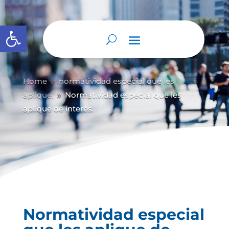
Abrir barra de herramientas
Home
normatividad especial que les
9
aplique.
Normatividad especial que les
9
aplique de interés.
Normatividad especial