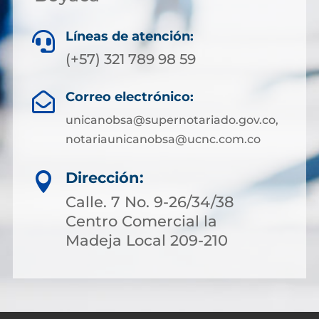
Líneas de atención:

(+57) 321 789 98 59
Correo electrónico:

unicanobsa@supernotariado.gov.co,
notariaunicanobsa@ucnc.com.co
Dirección:

Calle. 7 No. 9-26/34/38
Centro Comercial la
Madeja Local 209-210