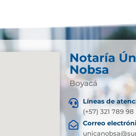
Notaría Ún
Nobsa
Boyacá
Líneas de atenc

(+57) 321 789 98
Correo electrón

unicanobsa@sup