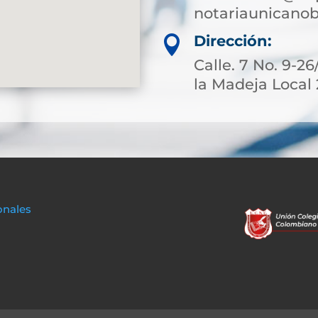
notariaunicano
Dirección:

Calle. 7 No. 9-2
la Madeja Local
onales