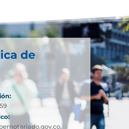
ica de
ión:
 59
ico:
ernotariado.gov.co,