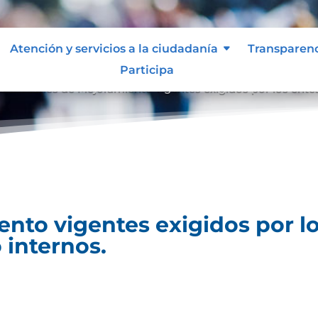
Atención y servicios a la ciudadanía
Transparen
Participa
es
Planes de Mejoramiento vigentes exigidos por los entes
9
nto vigentes exigidos por lo
 internos.