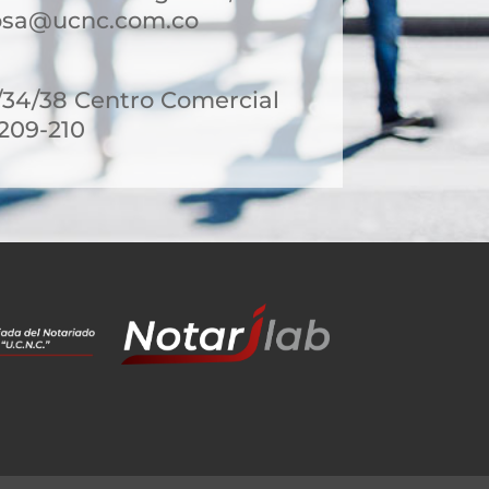
bsa@ucnc.com.co
6/34/38 Centro Comercial
 209-210