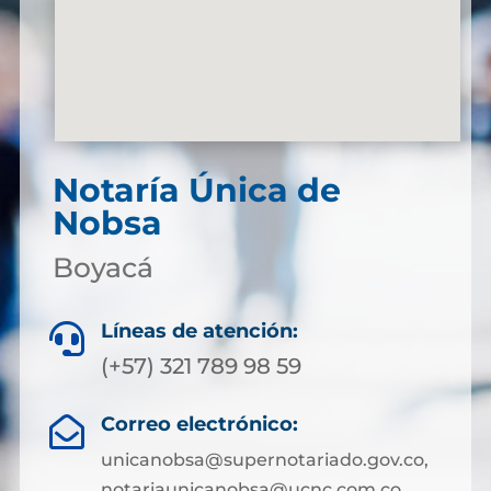
Notaría Única de
Nobsa
Boyacá
Líneas de atención:

(+57) 321 789 98 59
Correo electrónico:

unicanobsa@supernotariado.gov.co,
notariaunicanobsa@ucnc.com.co