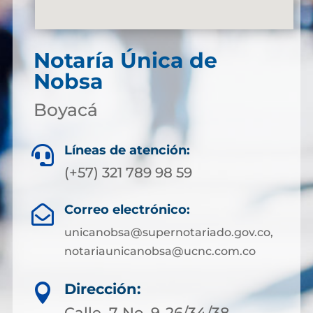
Notaría Única de
Nobsa
Boyacá
Líneas de atención:

(+57) 321 789 98 59
Correo electrónico:

unicanobsa@supernotariado.gov.co,
notariaunicanobsa@ucnc.com.co
Dirección:

Calle. 7 No. 9-26/34/38